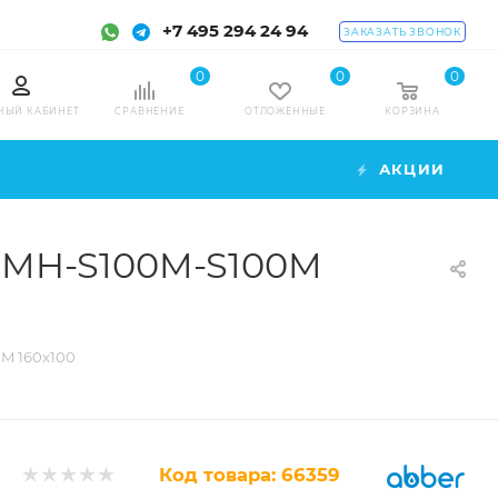
+7 495 294 24 94
ЗАКАЗАТЬ ЗВОНОК
0
0
0
НЫЙ КАБИНЕТ
СРАВНЕНИЕ
ОТЛОЖЕННЫЕ
КОРЗИНА
АКЦИИ
60MH-S100M-S100M
M 160x100
Код товара:
66359