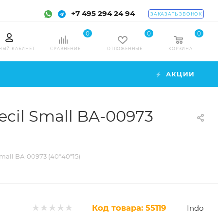
+7 495 294 24 94
ЗАКАЗАТЬ ЗВОНОК
0
0
0
НЫЙ КАБИНЕТ
СРАВНЕНИЕ
ОТЛОЖЕННЫЕ
КОРЗИНА
АКЦИИ
cil Small BA-00973
all BA-00973 (40*40*15)
Код товара:
55119
Indo