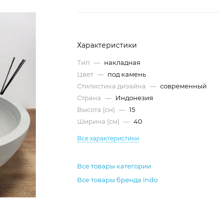
Характеристики
Тип
—
накладная
Цвет
—
под камень
Стилистика дизайна
—
современный
Страна
—
Индонезия
Высота (см)
—
15
Ширина (см)
—
40
Все характеристики
Все товары категории
Все товары бренда Indo