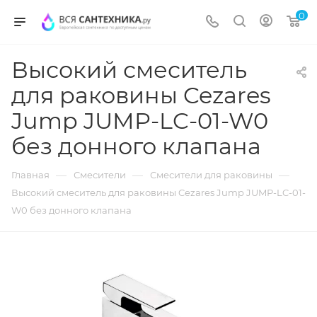
0
Высокий смеситель
для раковины Cezares
Jump JUMP-LC-01-W0
без донного клапана
—
—
—
Главная
Смесители
Смесители для раковины
Высокий смеситель для раковины Cezares Jump JUMP-LC-01-
W0 без донного клапана