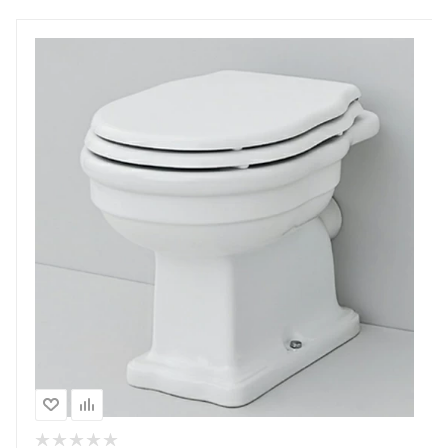
Унитаз приставной Artceram Hermitage HEV002 01 00/
EE01 bi
По запросу
55 020
Руб.