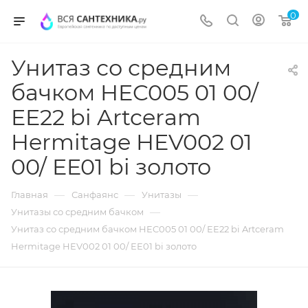
0
Унитаз со средним
бачком HEC005 01 00/
EE22 bi Artceram
Hermitage HEV002 01
00/ EE01 bi золото
—
—
—
Главная
Санфаянс
Унитазы
—
Унитазы со средним бачком
Унитаз со средним бачком HEC005 01 00/ EE22 bi Artceram
Hermitage HEV002 01 00/ EE01 bi золото