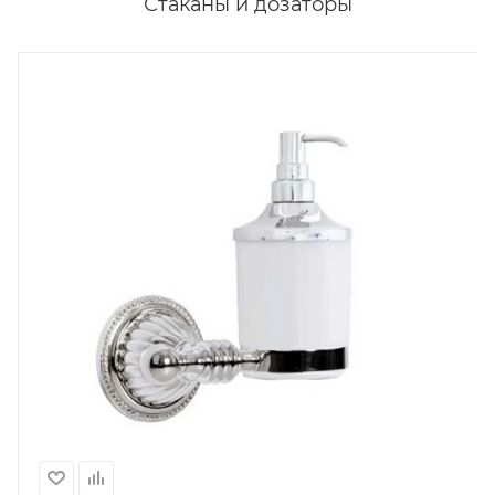
Дозатор для жидкого мыла Boheme Hermitage Chrome
10397
В наличии