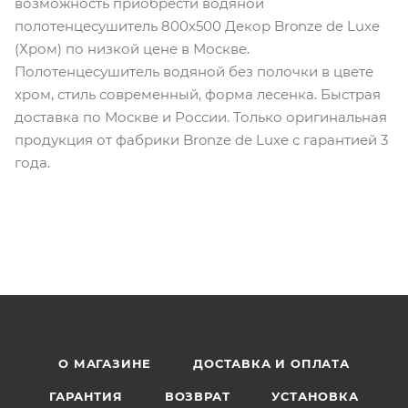
возможность приобрести водяной
полотенцесушитель 800х500 Декор Bronze de Luxe
(Хром) по низкой цене в Москве.
Полотенцесушитель водяной без полочки в цвете
хром, стиль современный, форма лесенка. Быстрая
доставка по Москве и России. Только оригинальная
продукция от фабрики Bronze de Luxe с гарантией 3
года.
О МАГАЗИНЕ
ДОСТАВКА И ОПЛАТА
ГАРАНТИЯ
ВОЗВРАТ
УСТАНОВКА