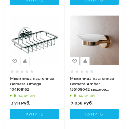
КУПИТЬ
КУПИТЬ
Мыльница настенная
Мыльница настенная
Bemeta Omega
Bemeta Amber
104108162
155108042 медное
золото
В наличии
В наличии
3 711
Руб.
7 036
Руб.
КУПИТЬ
КУПИТЬ