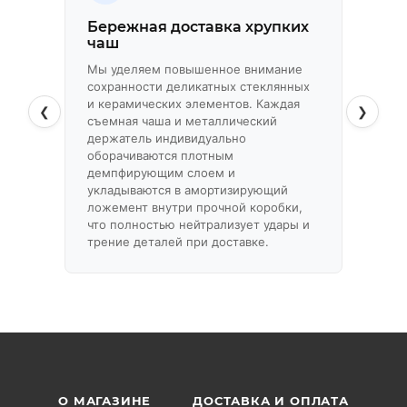
не повредить защитное напыление.
Бережная доставка хрупких
Абсо
чаш
спла
Мы уделяем повышенное внимание
Несущи
сохранности деликатных стеклянных
декора
и керамических элементов. Каждая
изгота
❮
❯
съемная чаша и металлический
сплаво
держатель индивидуально
нержа
оборачиваются плотным
гальва
демпфирующим слоем и
корроз
укладываются в амортизирующий
детале
ложемент внутри прочной коробки,
воздей
что полностью нейтрализует удары и
воды.
трение деталей при доставке.
О МАГАЗИНЕ
ДОСТАВКА И ОПЛАТА