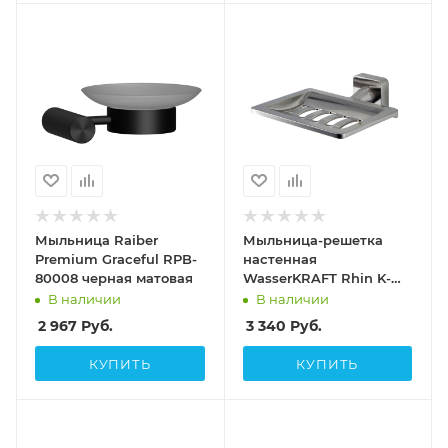
Мыльница Raiber
Мыльница-решетка
Premium Graceful RPB-
настенная
80008 черная матовая
WasserKRAFT Rhin K-
8769 хром матовый
В наличии
В наличии
2 967
Руб.
3 340
Руб.
КУПИТЬ
КУПИТЬ