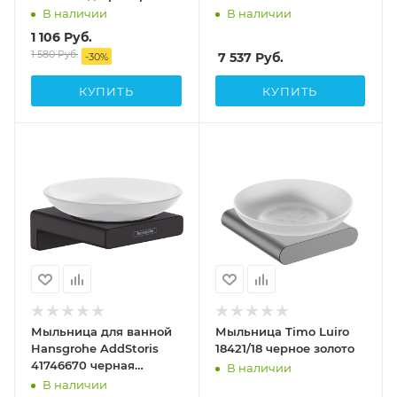
В наличии
В наличии
1 106
Руб.
1 580
Руб.
7 537
Руб.
-
30
%
КУПИТЬ
КУПИТЬ
Мыльница для ванной
Мыльница Timo Luiro
Hansgrohe AddStoris
18421/18 черное золото
41746670 черная
В наличии
матовая
В наличии