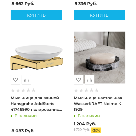
8 662
Руб.
5 336
Руб.
КУПИТЬ
КУПИТЬ
Мыльница для ванной
Мыльница настольная
Hansgrohe AddStoris
WasserKRAFT Neime K-
41746990 полированное
1929
золото
В наличии
В наличии
1 204
Руб.
1 720
Руб.
8 083
Руб.
-
30
%