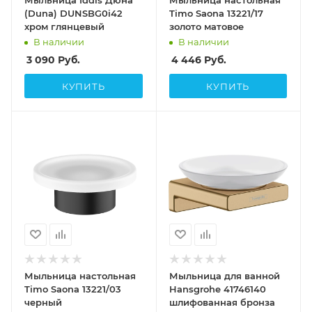
Мыльница Iddis Дюна
Мыльница настольная
(Duna) DUNSBG0i42
Timo Saona 13221/17
хром глянцевый
золото матовое
В наличии
В наличии
3 090
Руб.
4 446
Руб.
КУПИТЬ
КУПИТЬ
Мыльница настольная
Мыльница для ванной
Timo Saona 13221/03
Hansgrohe 41746140
черный
шлифованная бронза