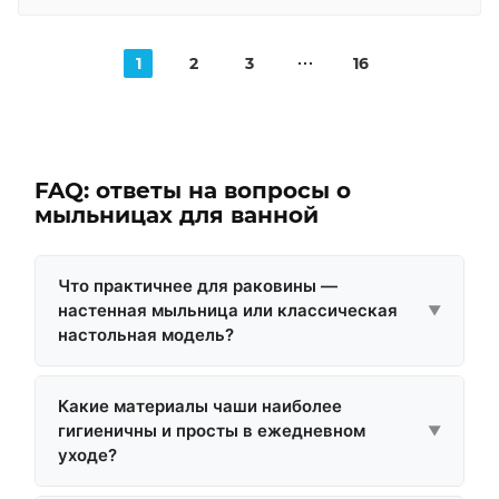
1
2
3
16
FAQ: ответы на вопросы о
мыльницах для ванной
Что практичнее для раковины —
настенная мыльница или классическая
▼
настольная модель?
Настенные варианты идеальны для экономии
Какие материалы чаши наиболее
полезной площади околораковинной зоны,
гигиеничны и просты в ежедневном
▼
полностью исключают риск случайного падения
уходе?
аксессуара на пол и существенно облегчают
ежедневную протирку столешницы.