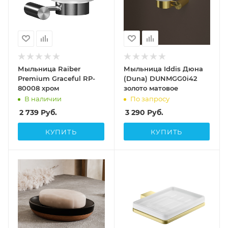
Мыльница Raiber
Мыльница Iddis Дюна
Premium Graceful RP-
(Duna) DUNMGG0i42
80008 хром
золото матовое
В наличии
По запросу
2 739
Руб.
3 290
Руб.
КУПИТЬ
КУПИТЬ