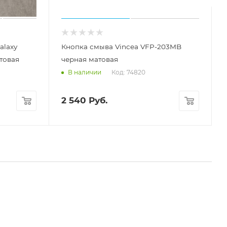
alaxy
Кнопка смыва Vincea VFP-203MB
атовая
черная матовая
Код: 74820
В наличии
2 540
Руб.