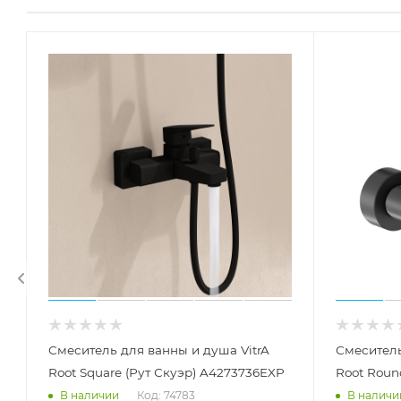
Смеситель для ванны и душа VitrA
Смеситель
Root Square (Рут Скуэр) A4273736EXP
Root Roun
Код: 74783
В наличии
В наличи