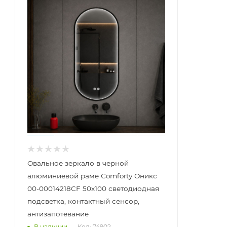
Овальное зеркало в черной
алюминиевой раме Comforty Оникс
00-00014218CF 50x100 светодиодная
подсветка, контактный сенсор,
антизапотевание
Код: 74902
В наличии