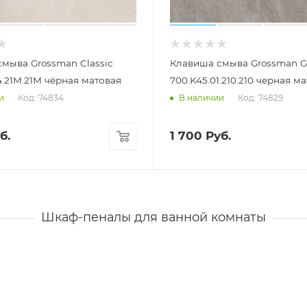
мыва Grossman Classic
Клавиша смыва Grossman G
4.21M.21M чёрная матовая
700.K45.01.210.210 черная м
Код: 74834
Код: 74829
и
В наличии
б.
1 700
Руб.
Шкаф-пеналы для ванной комнаты