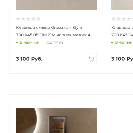
Клавиша смыва Grossman Style
Клавиша с
700.K45.05.21M.21M чёрная матовая
700.K45.0
Код: 74841
В наличии
В наличи
3 100
Руб.
3 100
Ру