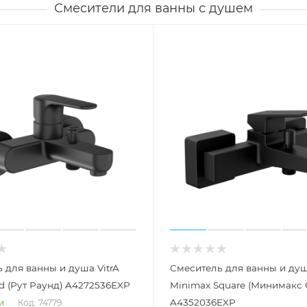
Смесители для ванны с душем
 для ванны и душа VitrA
Смеситель для ванны и душ
d (Рут Раунд) A4272536EXP
Minimax Square (Минимакс 
A4352036EXP
Код: 74779
и