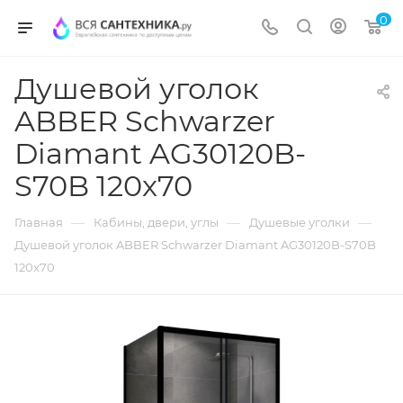
0
Душевой уголок
ABBER Schwarzer
Diamant AG30120B-
S70B 120x70
—
—
—
Главная
Кабины, двери, углы
Душевые уголки
Душевой уголок ABBER Schwarzer Diamant AG30120B-S70B
120x70