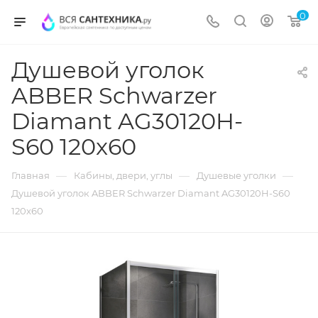
0
Душевой уголок
ABBER Schwarzer
Diamant AG30120H-
S60 120x60
—
—
—
Главная
Кабины, двери, углы
Душевые уголки
Душевой уголок ABBER Schwarzer Diamant AG30120H-S60
120x60