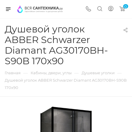
0
Душевой уголок
ABBER Schwarzer
Diamant AG30170BH-
S90B 170x90
—
—
—
Главная
Кабины, двери, углы
Душевые уголки
Душевой уголок ABBER Schwarzer Diamant AG30170BH-S90B
170x90