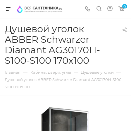
0
Душевой уголок
ABBER Schwarzer
Diamant AG30170H-
S100-S100 170x100
—
—
—
Главная
Кабины, двери, углы
Душевые уголки
Душевой уголок ABBER Schwarzer Diamant AG30170H-S100-
S100 170x100