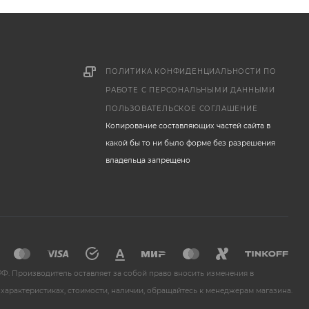
ПОЛИТИКА КОНФИДЕНЦИАЛЬНОСТИ ПО
РАБОТЕ С ПЕРСОНАЛЬНЫМИ ДАННЫМИ
ПОЛЬЗОВАТЕЛЬСКОЕ СОГЛАШЕНИЕ
Копирование составляющих частей сайта в
какой бы то ни было форме без разрешения
владельца запрещено
Ф. Производитель оставляет за собой право вносить изменения в
характеристиках, стоимости, наличии, обращайтесь к менеджерам магазина.