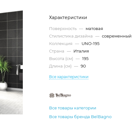
Характеристики
Поверхность
—
матовая
Стилистика дизайна
—
современный
Коллекция
—
UNO-195
Страна
—
Италия
Высота (см)
—
195
Длина (см)
—
90
Все характеристики
Все товары категории
Все товары бренда BelBagno