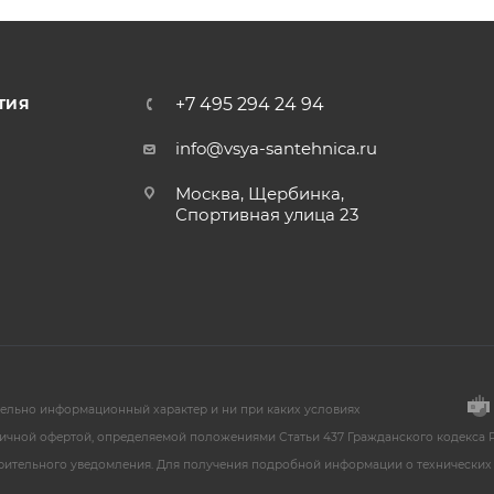
+7 495 294 24 94
ТИЯ
info@vsya-santehnica.ru
Москва, Щербинка,
Спортивная улица 23
тельно информационный характер и ни при каких условиях
ичной офертой, определяемой положениями Статьи 437 Гражданского кодекса Р
арительного уведомления. Для получения подробной информации о технических 