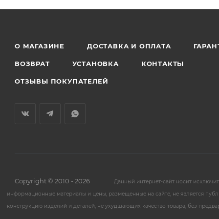
О МАГАЗИНЕ
ДОСТАВКА И ОПЛАТА
ГАРАН
ВОЗВРАТ
УСТАНОВКА
КОНТАКТЫ
ОТЗЫВЫ ПОКУПАТЕЛЕЙ
Copyright © 2010 - 2026
Данный интернет-сайт носит исключи
информационные материалы и цены, размещенные на сайте, не является публ
конструкцию изделий и деталей, не ухудшающих качество товара, без предв