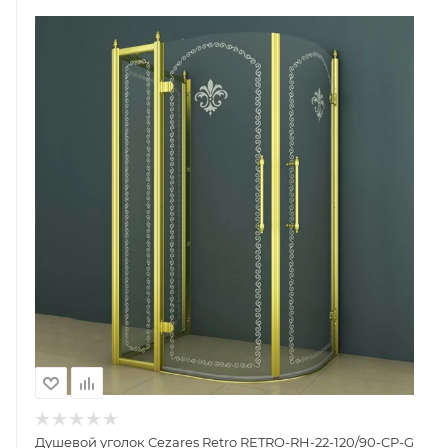
Душевой уголок Cezares Retro RETRO-RH-22-120/90-CP-G