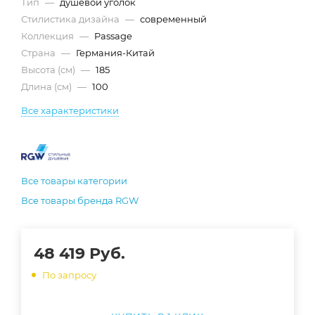
Тип
—
душевой уголок
Стилистика дизайна
—
современный
Коллекция
—
Passage
Страна
—
Германия-Китай
Высота (см)
—
185
Длина (см)
—
100
Все характеристики
Все товары категории
Все товары бренда RGW
48 419
Руб.
По запросу