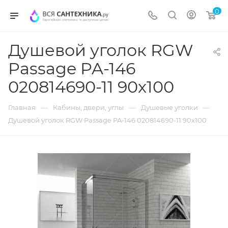
0
Душевой уголок RGW
Passage PA-146
020814690-11 90x100
—
—
—
Главная
Кабины, двери, углы
Душевые уголки
Душевой уголок RGW Passage PA-146 020814690-11 90x100