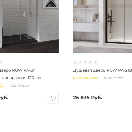
дверь RGW PA-24
) прозрачная 120 см
Код: 67255
По запросу
Код: 67256
су
уб.
25 835
Руб.