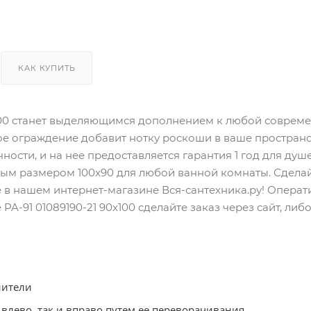
КАК КУПИТЬ
x100 станет выделяющимся дополнением к любой соврем
ое ограждение добавит нотку роскоши в ваше пространс
ости, и на нее предоставляется гарантия 1 год для душе
ьным размером 100x90 для любой ванной комнаты. Сдела
 в нашем интернет-магазине Вся-сантехника.ру! Операт
PA-91 01089190-21 90x100 cделайте заказ через сайт, ли
нители
влево, так и вправо путем ее переворачивания