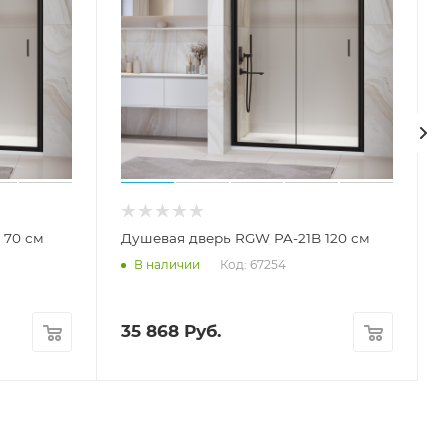
Душевая дверь RGW PA-21B 70 см
Душевая дверь RGW PA-21B 120 см
Код: 67254
В наличии
35 868
Руб.