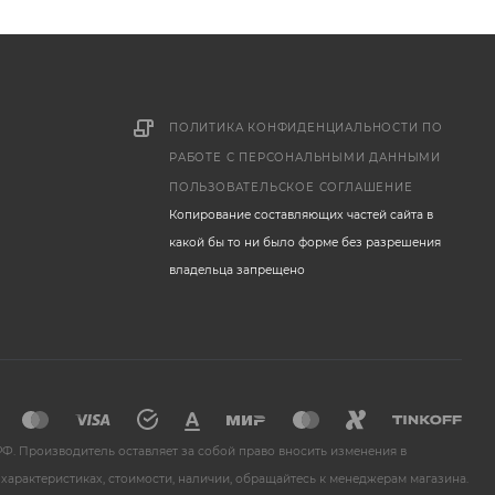
ПОЛИТИКА КОНФИДЕНЦИАЛЬНОСТИ ПО
РАБОТЕ С ПЕРСОНАЛЬНЫМИ ДАННЫМИ
ПОЛЬЗОВАТЕЛЬСКОЕ СОГЛАШЕНИЕ
Копирование составляющих частей сайта в
какой бы то ни было форме без разрешения
владельца запрещено
Ф. Производитель оставляет за собой право вносить изменения в
характеристиках, стоимости, наличии, обращайтесь к менеджерам магазина.