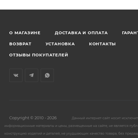
О МАГАЗИНЕ
ДОСТАВКА И ОПЛАТА
ГАРАН
ВОЗВРАТ
УСТАНОВКА
КОНТАКТЫ
ОТЗЫВЫ ПОКУПАТЕЛЕЙ
Copyright © 2010 - 2026
Данный интернет-сайт носит исключи
информационные материалы и цены, размещенные на сайте, не является публ
конструкцию изделий и деталей, не ухудшающих качество товара, без предв