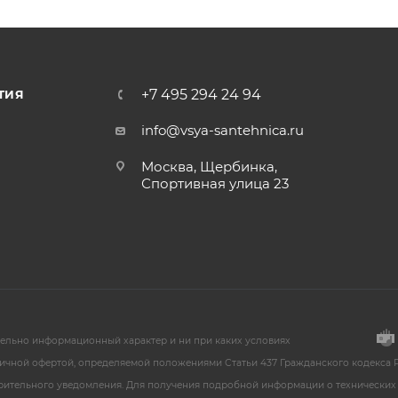
+7 495 294 24 94
ТИЯ
info@vsya-santehnica.ru
Москва, Щербинка,
Спортивная улица 23
тельно информационный характер и ни при каких условиях
ичной офертой, определяемой положениями Статьи 437 Гражданского кодекса Р
арительного уведомления. Для получения подробной информации о технических 