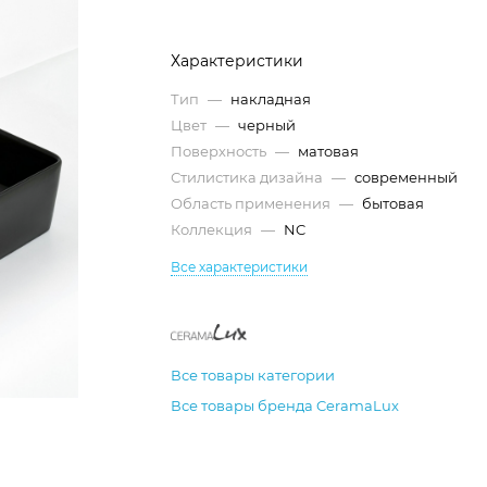
Характеристики
Тип
—
накладная
Цвет
—
черный
Поверхность
—
матовая
Стилистика дизайна
—
современный
Область применения
—
бытовая
Коллекция
—
NC
Все характеристики
Все товары категории
Все товары бренда CeramaLux