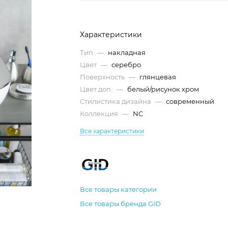
Характеристики
Тип
—
накладная
Цвет
—
серебро
Поверхность
—
глянцевая
Цвет доп.
—
белый/рисунок хром
Стилистика дизайна
—
современный
Коллекция
—
NC
Все характеристики
Все товары категории
Все товары бренда GID