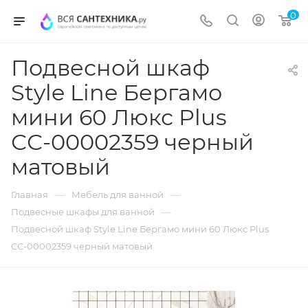
0
Подвесной шкаф
Style Line Бергамо
мини 60 Люкс Plus
СС-00002359 черный
матовый
—
—
Главная
Мебель для ванной
—
Подвесные шкафы для ванной
Подвесной шкаф Style Line Бергамо мини 60 Люкс Plus
СС-00002359 черный матовый