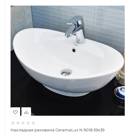
Накладная раковина CeramaLux N 9018 59х39