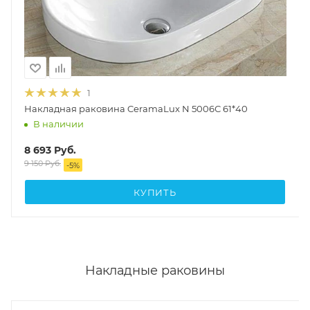
1
Накладная раковина CeramaLux N 5006С 61*40
В наличии
8 693
Руб.
9 150
Руб.
-
5
%
КУПИТЬ
Накладные раковины