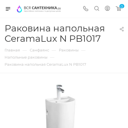
0
Раковина напольная
CeramaLux N PB1017
—
—
—
Главная
Санфаянс
Раковины
—
Напольные раковины
Раковина напольная CeramaLux N PB1017