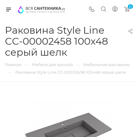
0
Раковина Style Line
СС-00002458 100x48
серый шелк
—
—
Главная
Мебель для ванной
Мебельные раковины
—
Раковина Style Line СС-00002458 100x48 серый шелк