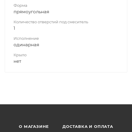
Форма
прямоугольная
Количество отверстий под смеситель
1
Исполнение
одинарная
Крыло
нет
О МАГАЗИНЕ
ДОСТАВКА И ОПЛАТА