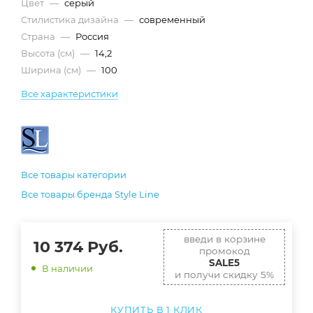
Цвет
—
серый
Стилистика дизайна
—
современный
Страна
—
Россия
Высота (см)
—
14,2
Ширина (см)
—
100
Все характеристики
Все товары категории
Все товары бренда Style Line
введи в корзине
10 374
Руб.
промокод
SALE5
В наличии
и получи скидку 5%
КУПИТЬ В 1 КЛИК