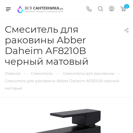
0
Смеситель для
раковины Abber
Daheim AF8210B
черный матовый
—
—
—
Главная
Смесители
Смесители для раковины
Смеситель для раковины Abber Daheim AF8210B черный
матовый