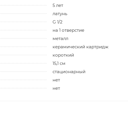
5 лет
латунь
G 1/2
на 1 отверстие
металл
керамический картридж
короткий
15,1 см
стационарный
нет
нет