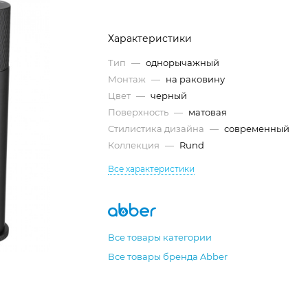
Характеристики
Тип
—
однорычажный
Монтаж
—
на раковину
Цвет
—
черный
Поверхность
—
матовая
Стилистика дизайна
—
современный
Коллекция
—
Rund
Все характеристики
Все товары категории
Все товары бренда Abber