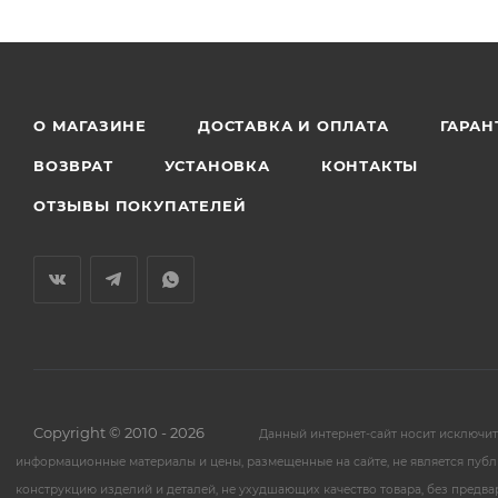
О МАГАЗИНЕ
ДОСТАВКА И ОПЛАТА
ГАРАН
ВОЗВРАТ
УСТАНОВКА
КОНТАКТЫ
ОТЗЫВЫ ПОКУПАТЕЛЕЙ
Copyright © 2010 - 2026
Данный интернет-сайт носит исключи
информационные материалы и цены, размещенные на сайте, не является публ
конструкцию изделий и деталей, не ухудшающих качество товара, без предв