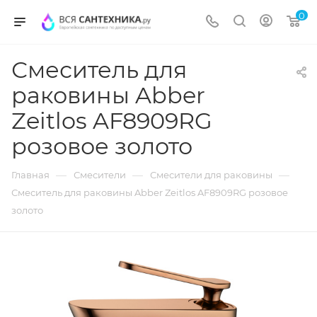
0
Смеситель для
раковины Abber
Zeitlos AF8909RG
розовое золото
—
—
—
Главная
Смесители
Смесители для раковины
Смеситель для раковины Abber Zeitlos AF8909RG розовое
золото