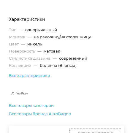
Характеристики
Тип
—
однорычажный
Монтаж
—
на раковину/на столешницу
Цвет
—
никель
Поверхность
—
матовая
Стилистика дизайна
—
современный
Коллекция
—
Биланча (Bilancia)
Все характеристики
Все товары категории
Все товары бренда AltroBagno
введи в корзине