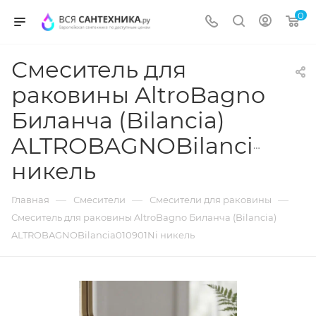
0
Смеситель для
раковины AltroBagno
Биланча (Bilancia)
ALTROBAGNOBilancia0109
никель
—
—
—
Главная
Смесители
Смесители для раковины
Смеситель для раковины AltroBagno Биланча (Bilancia)
ALTROBAGNOBilancia010901Ni никель