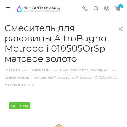
0
Смеситель для
раковины AltroBagno
Metropoli 010505OrSp
матовое золото
—
—
—
Главная
Смесители
Смесители для раковины
Смеситель для раковины AltroBagno Metropoli 010505OrSp
матовое золото
Новинка