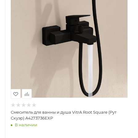
Смеситель для ванны и душа VitrA Root Square (Рут
Скуэр) A4273736EXP
В наличии