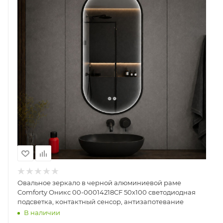
Овальное зеркало в черной алюминиевой раме
Comforty Оникс 00-00014218CF 50x100 светодиодная
подсветка, контактный сенсор, антизапотевание
В наличии