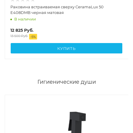
Раковина встраиваемая сверху CeramaLux 50
E408DMB черная матовая
В наличии
12 825
Руб.
13 500
Руб.
-
5
%
КУПИТЬ
Гигиенические души