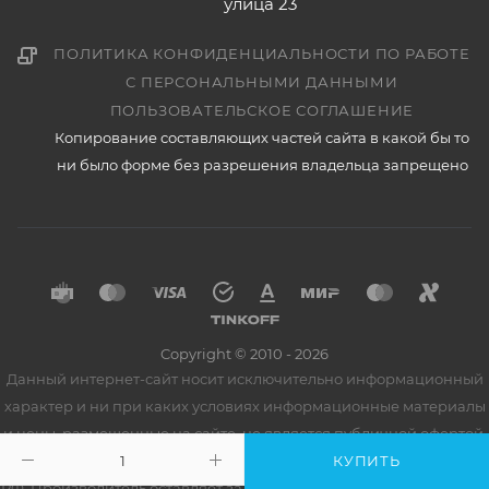
улица 23
ПОЛИТИКА КОНФИДЕНЦИАЛЬНОСТИ ПО РАБОТЕ
С ПЕРСОНАЛЬНЫМИ ДАННЫМИ
ПОЛЬЗОВАТЕЛЬСКОЕ СОГЛАШЕНИЕ
Копирование составляющих частей сайта в какой бы то
ни было форме без разрешения владельца запрещено
Copyright © 2010 - 2026
Данный интернет-сайт носит исключительно информационный
характер и ни при каких условиях информационные материалы
и цены, размещенные на сайте, не является публичной офертой,
определяемой положениями Статьи 437 Гражданского кодекса
КУПИТЬ
РФ. Производитель оставляет за собой право вносить изменения