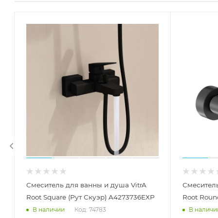
Смеситель для ванны и душа VitrA
Смеситель
Root Square (Рут Скуэр) A4273736EXP
Root Roun
Код: 74783
В наличии
В наличи