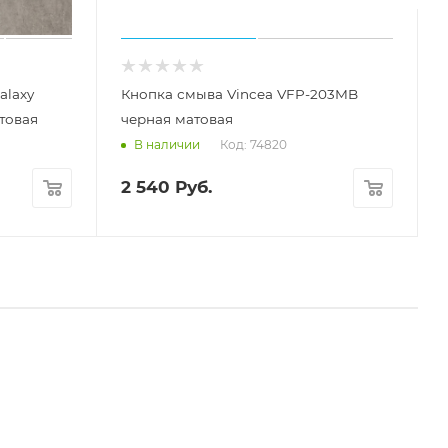
alaxy
Кнопка смыва Vincea VFP-203MB
атовая
черная матовая
Код: 74820
В наличии
2 540
Руб.