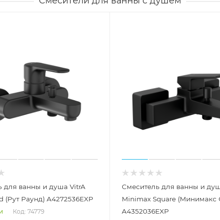
Смесители для ванны с душем
 для ванны и душа VitrA
Смеситель для ванны и душ
d (Рут Раунд) A4272536EXP
Minimax Square (Минимакс 
A4352036EXP
Код: 74779
и