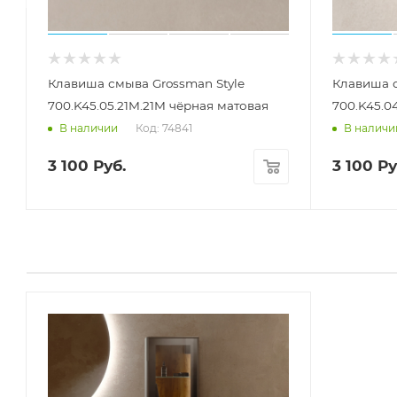
Клавиша смыва Grossman Style
Клавиша с
700.K45.05.21M.21M чёрная матовая
700.K45.0
Код: 74841
В наличии
В наличи
3 100
Руб.
3 100
Ру