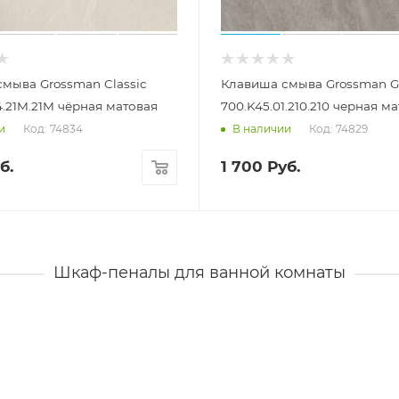
мыва Grossman Classic
Клавиша смыва Grossman G
4.21M.21M чёрная матовая
700.K45.01.210.210 черная м
Код: 74834
Код: 74829
и
В наличии
б.
1 700
Руб.
Шкаф-пеналы для ванной комнаты