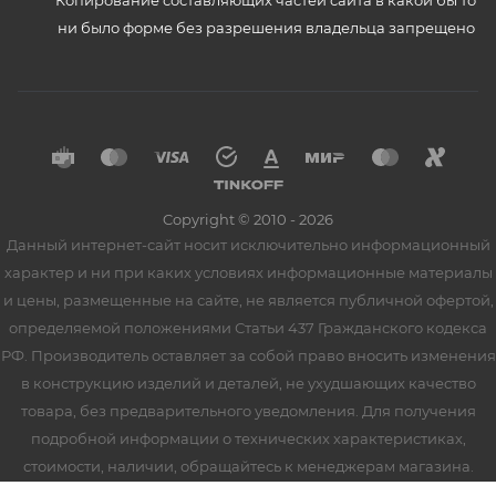
ни было форме без разрешения владельца запрещено
Copyright © 2010 - 2026
Данный интернет-сайт носит исключительно информационный
характер и ни при каких условиях информационные материалы
и цены, размещенные на сайте, не является публичной офертой,
определяемой положениями Статьи 437 Гражданского кодекса
РФ. Производитель оставляет за собой право вносить изменения
в конструкцию изделий и деталей, не ухудшающих качество
товара, без предварительного уведомления. Для получения
подробной информации о технических характеристиках,
стоимости, наличии, обращайтесь к менеджерам магазина.