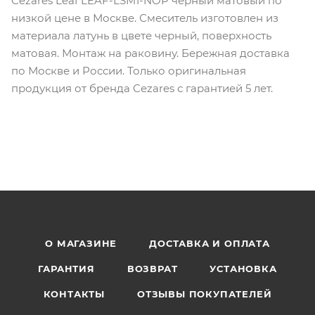
Cezares Leaf LEAF-LSM1-NOP черный матовый по
низкой цене в Москве. Смеситель изготовлен из
материала латунь в цвете черный, поверхность
матовая. Монтаж на раковину. Бережная доставка
по Москве и России. Только оригинальная
продукция от бренда Cezares с гарантией 5 лет.
О МАГАЗИНЕ
ДОСТАВКА И ОПЛАТА
ГАРАНТИЯ
ВОЗВРАТ
УСТАНОВКА
КОНТАКТЫ
ОТЗЫВЫ ПОКУПАТЕЛЕЙ