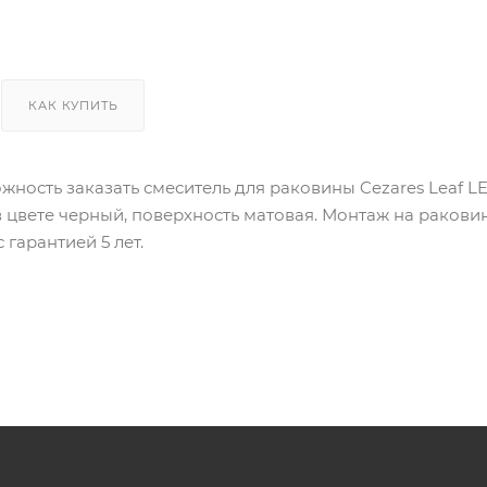
КАК КУПИТЬ
можность заказать смеситель для раковины Cezares Leaf
в цвете черный, поверхность матовая. Монтаж на раковин
гарантией 5 лет.