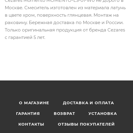
Cezares Momento MOMENTO-LS-01-W0 не дорого в
Москве. Смеситель изготовлен из материала латунь
в цвете хром, поверхность глянцевая. Монтаж на
раковину. Бережная доставка по Москве и России.
Только оригинальная продукция от бренда Cezares
с гарантией 5 лет.
О МАГАЗИНЕ
ДОСТАВКА И ОПЛАТА
ГАРАНТИЯ
ВОЗВРАТ
УСТАНОВКА
КОНТАКТЫ
ОТЗЫВЫ ПОКУПАТЕЛЕЙ