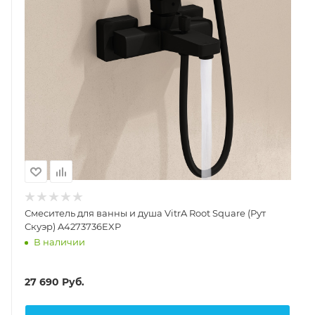
Смеситель для ванны и душа VitrA Root Square (Рут
Скуэр) A4273736EXP
В наличии
27 690
Руб.