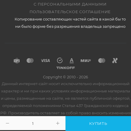
С ПЕРСОНАЛЬНЫМИ ДАННЫМИ
ПОЛЬЗОВАТЕЛЬСКОЕ СОГЛАШЕНИЕ
Копирование составляющих частей сайта в какой бы то
ни было форме без разрешения владельца запрещено
Copyright © 2010 - 2026
Данный интернет-сайт носит исключительно информационный
характер и ни при каких условиях информационные материалы
и цены, размещенные на сайте, не является публичной офертой,
определяемой положениями Статьи 437 Гражданского кодекса
РФ. Производитель оставляет за собой право вносить изменения
в конструкцию изделий и деталей, не ухудшающих качество
КУПИТЬ
товара, без предварительного уведомления. Для получения