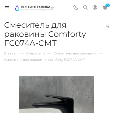
0
Смеситель для
раковины Comforty
FC074A-CMT
—
—
—
Главная
Смесители
Смесители для раковины
Смеситель для раковины Comforty FC074A-CMT