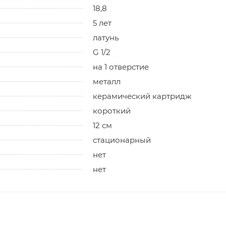
18,8
5 лет
латунь
G 1/2
на 1 отверстие
металл
керамический картридж
короткий
12 см
стационарный
нет
нет