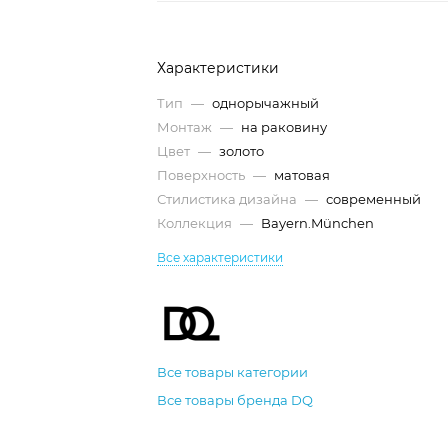
Характеристики
Тип
—
однорычажный
Монтаж
—
на раковину
Цвет
—
золото
Поверхность
—
матовая
Стилистика дизайна
—
современный
Коллекция
—
Bayern.München
Все характеристики
Все товары категории
Все товары бренда DQ