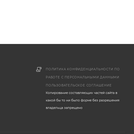
ПОЛИТИКА КОНФИДЕНЦИАЛЬНОСТИ ПО
РАБОТЕ С ПЕРСОНАЛЬНЫМИ ДАННЫМИ
ПОЛЬЗОВАТЕЛЬСКОЕ СОГЛАШЕНИЕ
Копирование составляющих частей сайта в
какой бы то ни было форме без разрешения
владельца запрещено