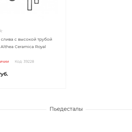
слива с высокой трубой
 Althea Ceramica Royal
Код: 39228
личии
уб.
Пьедесталы