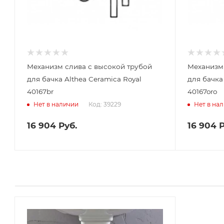
Механизм слива с высокой трубой
Механизм 
для бачка Althea Ceramica Royal
для бачка
40167br
40167oro
Код: 39229
Нет в наличии
Нет в на
16 904
Руб.
16 904
Р