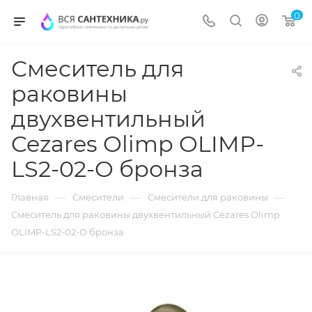
0
Смеситель для
раковины
двухвентильный
Cezares Olimp OLIMP-
LS2-02-O бронза
—
—
—
Главная
Смесители
Смесители для раковины
Смеситель для раковины двухвентильный Cezares Olimp
OLIMP-LS2-02-O бронза