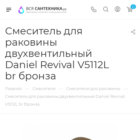
0
Смеситель для
раковины
двухвентильный
Daniel Revival V5112L
br бронза
—
—
—
Главная
Смесители
Смесители для раковины
Смеситель для раковины двухвентильный Daniel Revival
V5112L br бронза