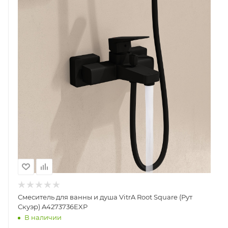
Смеситель для ванны и душа VitrA Root Square (Рут
Скуэр) A4273736EXP
В наличии