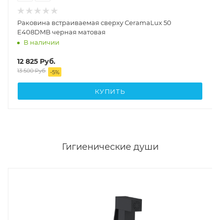
Раковина встраиваемая сверху CeramaLux 50
E408DMB черная матовая
В наличии
12 825
Руб.
13 500
Руб.
-
5
%
КУПИТЬ
Гигиенические души