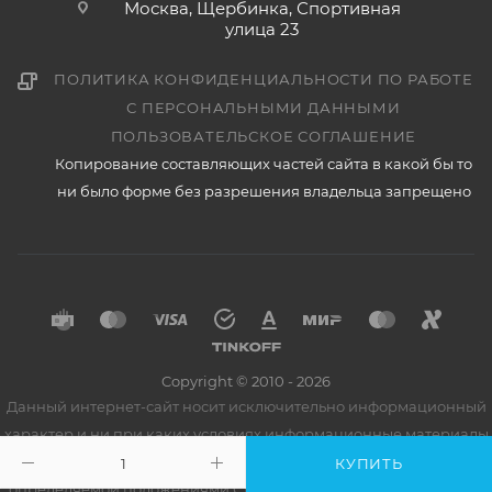
Москва, Щербинка, Спортивная
улица 23
ПОЛИТИКА КОНФИДЕНЦИАЛЬНОСТИ ПО РАБОТЕ
С ПЕРСОНАЛЬНЫМИ ДАННЫМИ
ПОЛЬЗОВАТЕЛЬСКОЕ СОГЛАШЕНИЕ
Копирование составляющих частей сайта в какой бы то
ни было форме без разрешения владельца запрещено
Copyright © 2010 - 2026
Данный интернет-сайт носит исключительно информационный
характер и ни при каких условиях информационные материалы
и цены, размещенные на сайте, не является публичной офертой,
КУПИТЬ
определяемой положениями Статьи 437 Гражданского кодекса