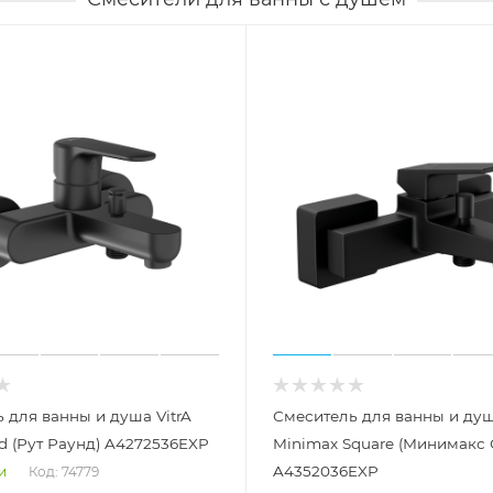
 для ванны и душа VitrA
Смеситель для ванны и душ
d (Рут Раунд) A4272536EXP
Minimax Square (Минимакс 
A4352036EXP
Код: 74779
и