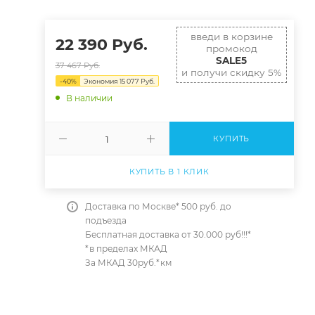
введи в корзине
22 390
Руб.
промокод
SALE5
37 467
Руб.
и получи скидку 5%
-
40
%
Экономия
15 077
Руб.
В наличии
КУПИТЬ
КУПИТЬ В 1 КЛИК
Доставка по Москве* 500 руб. до
подъезда
Бесплатная доставка от 30.000 руб!!!*
*в пределах МКАД
За МКАД 30руб.*км