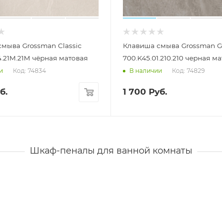
мыва Grossman Classic
Клавиша смыва Grossman G
4.21M.21M чёрная матовая
700.K45.01.210.210 черная м
Код: 74834
Код: 74829
и
В наличии
б.
1 700
Руб.
Шкаф-пеналы для ванной комнаты