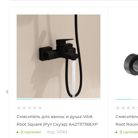
Смеситель для ванны и душа VitrA
Смеситель
Root Square (Рут Скуэр) A4273736EXP
Root Roun
Код: 74783
В наличии
В наличи