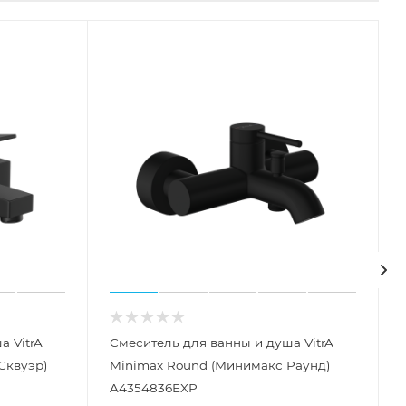
а VitrA
Смеситель для ванны и душа VitrA
Сквуэр)
Minimax Round (Минимакс Раунд)
A4354836EXP