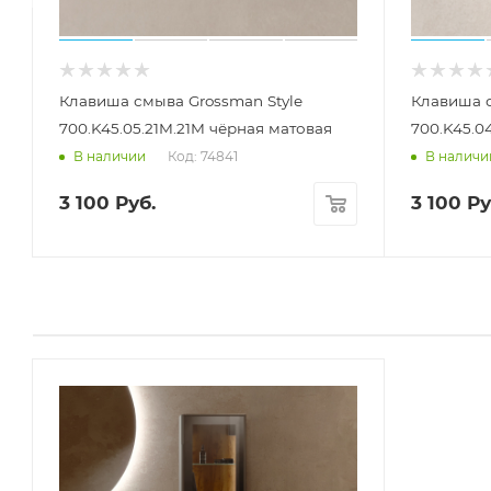
Клавиша смыва Grossman Style
Клавиша с
700.K45.05.21M.21M чёрная матовая
700.K45.0
Код: 74841
В наличии
В наличи
3 100
Руб.
3 100
Ру