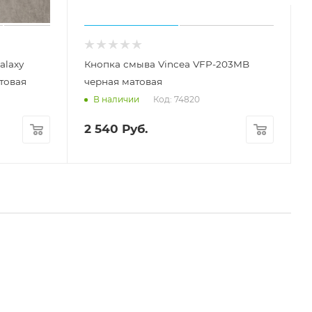
alaxy
Кнопка смыва Vincea VFP-203MB
атовая
черная матовая
Код: 74820
В наличии
2 540
Руб.