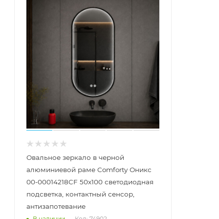
Овальное зеркало в черной
алюминиевой раме Comforty Оникс
00-00014218CF 50x100 светодиодная
подсветка, контактный сенсор,
антизапотевание
Код: 74902
В наличии