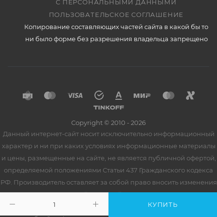
С ПЕРСОНАЛЬНЫМИ ДАННЫМИ
ПОЛЬЗОВАТЕЛЬСКОЕ СОГЛАШЕНИЕ
Копирование составляющих частей сайта в какой бы то
ни было форме без разрешения владельца запрещено
Copyright © 2010 - 2026
Данный интернет-сайт носит исключительно информационный
характер и ни при каких условиях информационные материалы
и цены, размещенные на сайте, не является публичной офертой,
определяемой положениями Статьи 437 Гражданского кодекса
РФ. Производитель оставляет за собой право вносить изменения
в конструкцию изделий и деталей, не ухудшающих качество
КУПИТЬ
товара, без предварительного уведомления. Для получения