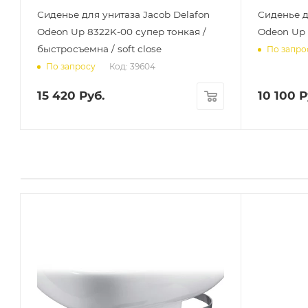
Сиденье для унитаза Jacob Delafon
Сиденье д
Odeon Up 8322K-00 супер тонкая /
Odeon Up 
быстросъемна / soft close
По запро
Код: 39604
По запросу
15 420
Руб.
10 100
Р