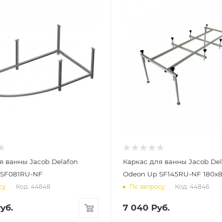
я ванны Jacob Delafon
Каркас для ванны Jacob Del
 SF081RU-NF
Odeon Up SF145RU-NF 180х
Код: 44848
Код: 44846
су
По запросу
уб.
7 040
Руб.