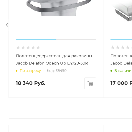
Полотенцедержатель для раковины
Полотенц
Jacob Delafon Odeon Up E4729-39R
Jacob Del
Код: 39490
По запросу
В наличи
18 340
Руб.
17 000
Р