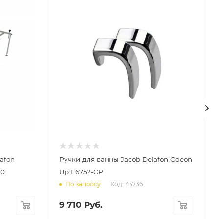
afon
Ручки для ванны Jacob Delafon Odeon
80
Up E6752-CP
Код: 44736
По запросу
9 710
Руб.