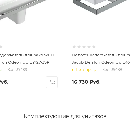
едержатель для раковины
Полотенцедержатель для 
afon Odeon Up E4727-39R
Jacob Delafon Odeon Up E46
Код: 39489
Код: 39488
и
По запросу
уб.
16 730
Руб.
Комплектующие для унитазов