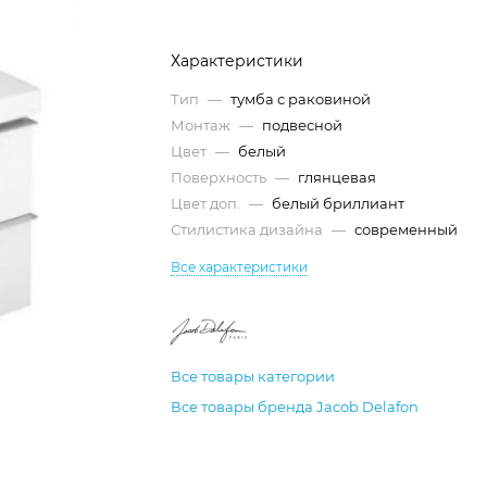
Характеристики
Тип
—
тумба с раковиной
Монтаж
—
подвесной
Цвет
—
белый
Поверхность
—
глянцевая
Цвет доп.
—
белый бриллиант
Стилистика дизайна
—
современный
Все характеристики
Все товары категории
Все товары бренда Jacob Delafon