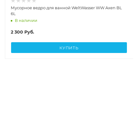
Мусорное ведро для ванной WeltWasser WW Axen BL
6L
В наличии
2 300
Руб.
КУПИТЬ