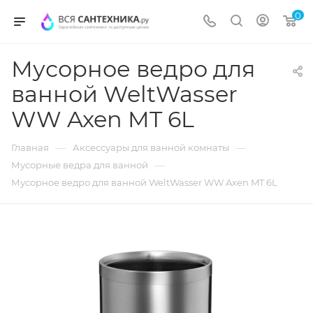
0
Мусорное ведро для
ванной WeltWasser
WW Axen MT 6L
—
—
Главная
Аксессуары для ванной комнаты
—
Мусорные ведра для ванной
Мусорное ведро для ванной WeltWasser WW Axen MT 6L