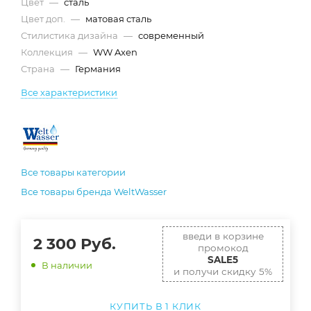
Цвет
—
сталь
Цвет доп.
—
матовая сталь
Стилистика дизайна
—
современный
Коллекция
—
WW Axen
Страна
—
Германия
Все характеристики
Все товары категории
Все товары бренда WeltWasser
введи в корзине
2 300
Руб.
промокод
SALE5
В наличии
и получи скидку 5%
КУПИТЬ В 1 КЛИК