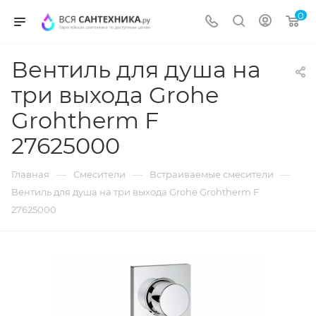
0
Вентиль для душа на
три выхода Grohe
Grohtherm F
27625000
—
—
—
Главная
Смесители
Встраиваемые смесители
Вентиль для душа на три выхода Grohe Grohtherm F
27625000