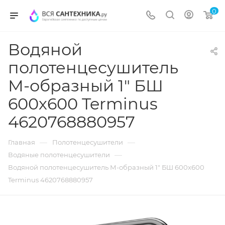
0
Водяной
полотенцесушитель
М-образный 1" БШ
600х600 Terminus
4620768880957
—
—
Главная
Полотенцесушители
—
Водяные полотенцесушители
Водяной полотенцесушитель М-образный 1" БШ 600х600
Terminus 4620768880957