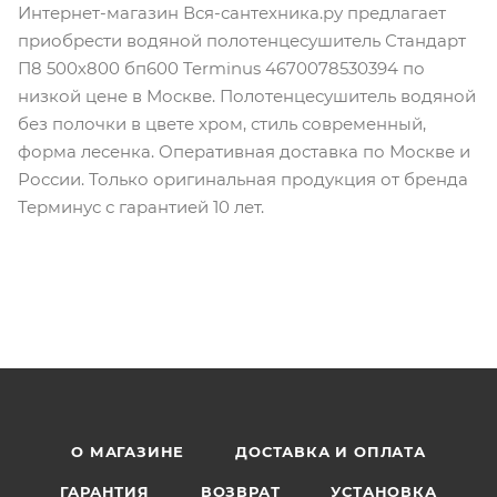
Интернет-магазин Вся-сантехника.ру предлагает
приобрести водяной полотенцесушитель Стандарт
П8 500х800 бп600 Terminus 4670078530394 по
низкой цене в Москве. Полотенцесушитель водяной
без полочки в цвете хром, стиль современный,
форма лесенка. Оперативная доставка по Москве и
России. Только оригинальная продукция от бренда
Терминус с гарантией 10 лет.
О МАГАЗИНЕ
ДОСТАВКА И ОПЛАТА
ГАРАНТИЯ
ВОЗВРАТ
УСТАНОВКА