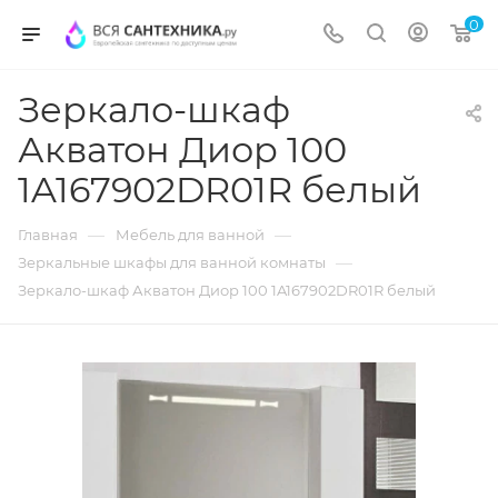
0
Зеркало-шкаф
Акватон Диор 100
1A167902DR01R белый
—
—
Главная
Мебель для ванной
—
Зеркальные шкафы для ванной комнаты
Зеркало-шкаф Акватон Диор 100 1A167902DR01R белый