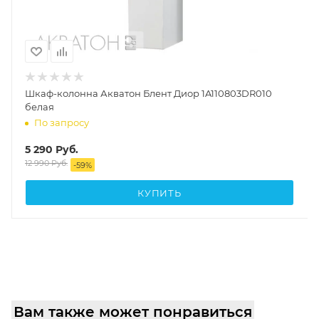
Шкаф-колонна Акватон Блент Диор 1A110803DR010
белая
По запросу
5 290
Руб.
12 990
Руб.
-
59
%
КУПИТЬ
Вам также может понравиться