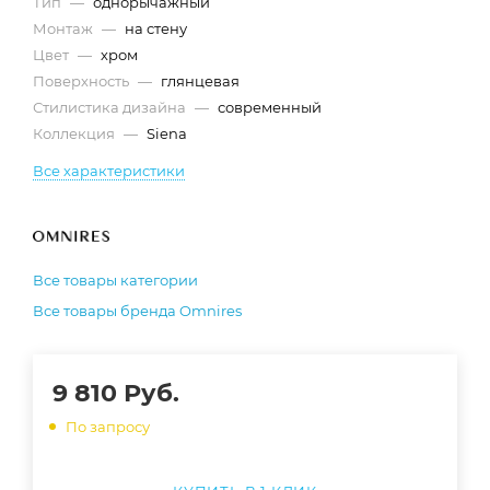
Тип
—
однорычажный
Монтаж
—
на стену
Цвет
—
хром
Поверхность
—
глянцевая
Стилистика дизайна
—
современный
Коллекция
—
Siena
Все характеристики
Все товары категории
Все товары бренда Omnires
9 810
Руб.
По запросу