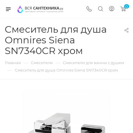
0
Cмеситель для душа
Omnires Siena
SN7340CR хром
—
—
Главная
Смесители
Смесители для ванны с душем
—
Cмеситель для душа Omnires Siena SN7340CR хром