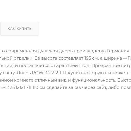
КАК КУПИТЬ
 — это современная душевая дверь производства Германия
ьной отделки. Ее высота составляет 195 см, а ширина — 
ю(ции) и поставляется с гарантией 1 год. Прозрачное в
 свету. Дверь RGW 34121211-11, купить которую вы может
ванной комнате отличный вид и функциональность. Быстр
-12 34121211-11 110 см cделайте заказ через сайт, либо п