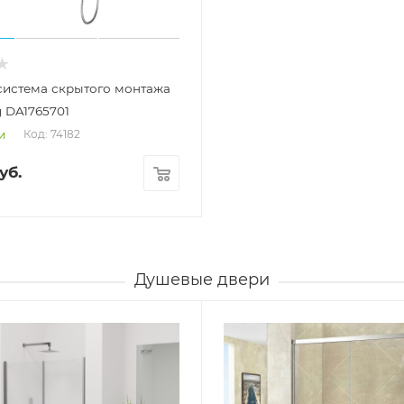
система скрытого монтажа
g DA1765701
Код: 74182
и
уб.
Душевые двери