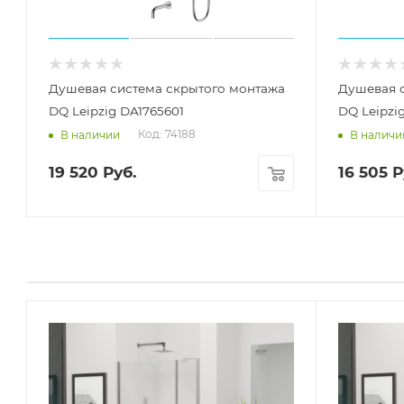
Душевая система скрытого монтажа
Душевая 
DQ Leipzig DA1765601
DQ Leipzi
Код: 74188
В наличии
В наличи
19 520
Руб.
16 505
Р