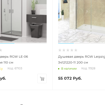
дверь RGW LE-06
Душевая дверь RGW Leipzig
я 110 см
34121220-11 200 см
Код: 67103
Код: 11928
су
В наличии
уб.
55 072
Руб.