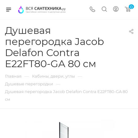
0
Душевая
перегородка Jacob
Delafon Contra
E22FT80-GA 80 см
—
—
Главная
Кабины, двери, углы
—
Душевые перегородки
Душевая перегородка Jacob Delafon Contra E22FT80-GA 80
см