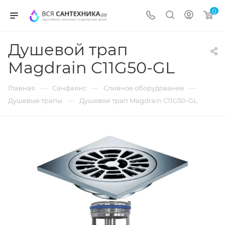
0
Душевой трап
Magdrain C11G50-GL
—
—
—
Главная
Санфаянс
Сливное оборудование
—
Душевые трапы
Душевой трап Magdrain C11G50-GL