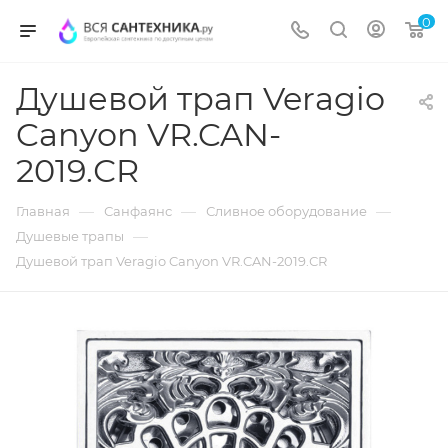
0
Душевой трап Veragio
Canyon VR.CAN-
2019.СR
—
—
—
Главная
Санфаянс
Сливное оборудование
—
Душевые трапы
Душевой трап Veragio Canyon VR.CAN-2019.СR